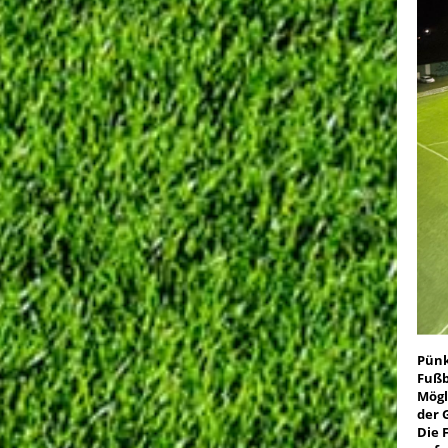
Pünk
Fußb
Mögl
der 
Die 