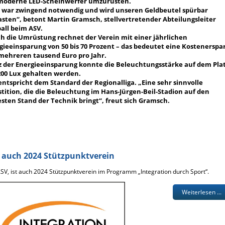
moderne LED-Scheinwerfer umzurüsten.
 war zwingend notwendig und wird unseren Geldbeutel spürbar
asten“, betont Martin Gramsch, stellvertretender Abteilungsleiter
all beim ASV.
h die Umrüstung rechnet der Verein mit einer jährlichen
gieeinsparung von 50 bis 70 Prozent – das bedeutet eine Kostenerspa
mehreren tausend Euro pro Jahr.
z der Energieeinsparung konnte die Beleuchtungsstärke auf dem Pla
200 Lux gehalten werden.
entspricht dem Standard der Regionalliga. „Eine sehr sinnvolle
stition, die die Beleuchtung im Hans-Jürgen-Beil-Stadion auf den
sten Stand der Technik bringt“, freut sich Gramsch.
 auch 2024 Stützpunktverein
SV, ist auch 2024 Stützpunktverein im Programm „Integration durch Sport“.
Weiterlesen ...