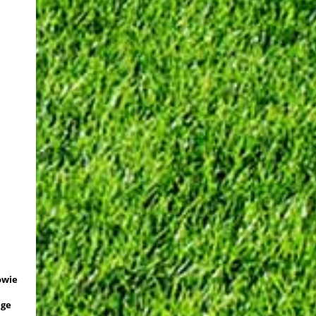
owie
age