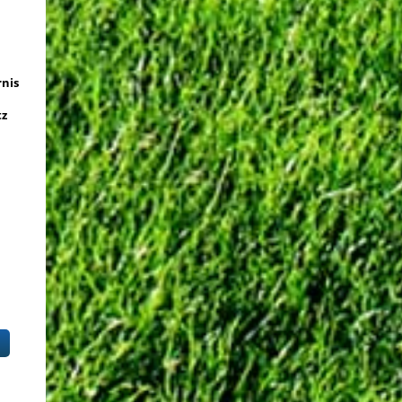
rnis
tz