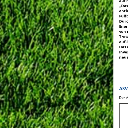
auf 
„Das
entl
Fußb
Durc
Ener
von 
Trot
auf 
Das 
Inve
neue
ASV
Der A