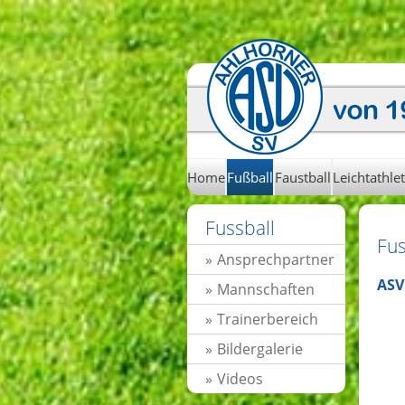
Home
Fußball
Faustball
Leichtathlet
Fussball
Fus
Ansprechpartner
ASV
Mannschaften
Trainerbereich
Bildergalerie
Videos